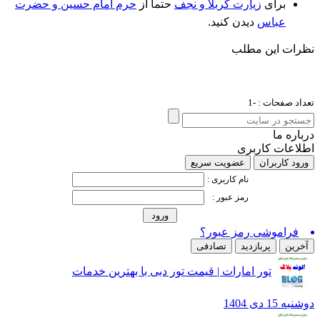
برای
زیارت کربلا و نجف
حتما از
حرم امام حسین و حضرت
عباس
دیدن کنید.
ات این مطلب
د صفحات : -1
ره ما
اعات کاربری
د کاربران
عضویت سریع
نام کاربری :
رمز عبور :
فراموشی رمز عبور؟
رین
پربازدید
تصادفی
تور امارات | قیمت تور دبی با بهترین خدمات
15 دی 1404