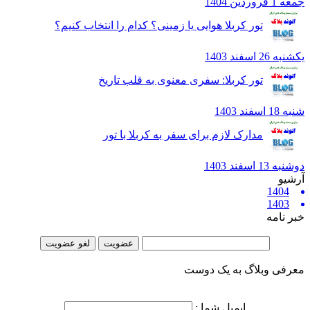
ردين 1404
تور کربلا هوایی یا زمینی؟ کدام را انتخاب کنیم؟
2 اسفند 1403
تور کربلا: سفری معنوی به قلب تاریخ
فند 1403
مدارک لازم برای سفر به کربلا با تور
1 اسفند 1403
یو
1404
1403
 نامه
فی وبلاگ به یک دوست
ایمیل شما :