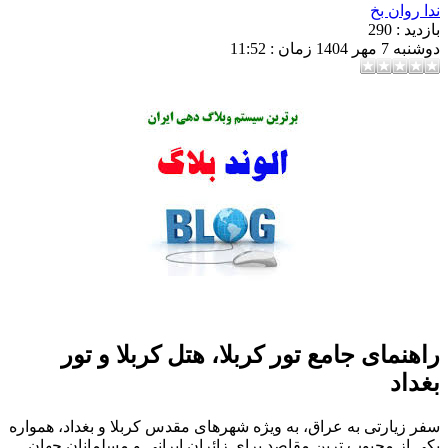
روان بخ
د : 290
 1404 زمان : 11:52
نمای جامع تور کربلا، هتل کربلا و تور
داد
 زیارتی به عراق، به ویژه شهرهای مقدس کربلا و بغداد، همواره
 از محبوب ترین مقاصد برای زائران ایرانی و مسلمانان جهان