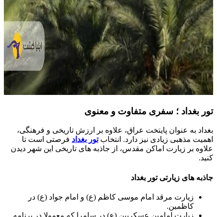
 بغداد ؛ سفری متفاوت و معنوی
اد به عنوان پایتخت عراق، علاوه بر ارزش تاریخی و فرهنگی،
یت مذهبی زیادی نیز دارد. انتخاب
تور بغداد
فرصتی است تا
وه بر زیارت اماکن مقدس، از جاذبه های تاریخی این شهر دیدن
.
ه های زیارتی تور بغداد
زیارت مرقد امام موسی کاظم (ع) و امام جواد (ع) در
کاظمین.
زیارت امامین عسکریین (ع) در سامرا که معمولا در برنامه