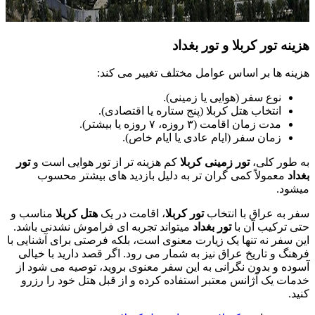
نه تور کربلا و تور بغداد
نه ها بر اساس عوامل مختلف تغییر می کند:
نوع سفر (هوایی یا زمینی).
انتخاب هتل کربلا (پنج ستاره یا اقتصادی).
مدت زمان اقامت (۳ روزه، ۷ روزه یا بیشتر).
زمان سفر (ایام عادی یا ایام خاص).
طور کلی،
تور زمینی کربلا
کم هزینه تر از تور هوایی است و
تور
د
معمولاً کمی گران تر به دلیل بازدید های بیشتر محسوب
ود.
 به عراق با انتخاب
تور کربلا
، اقامت در یک
هتل کربلا
مناسب و
 ترکیب آن با
تور بغداد
میتواند تجربه ای فراموش نشدنی باشد.
 سفر نه تنها یک زیارت معنوی است، بلکه فرصتی برای آشنایی با
نگ و تاریخ عراق نیز به شمار می رود. اگر قصد دارید با خیالی
ده و بدون نگرانی به این سفر معنوی بروید، توصیه می شود از
ات یک آژانس معتبر استفاده کرده و از قبل هتل خود را رزرو
.