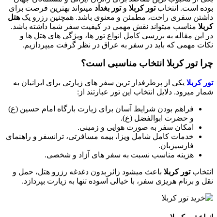
ه است. انتخاب
تور کربلا
و
تور بغداد
میتواند بهترین فرصت برای
تن سفری راحت، مطمئن و معنوی باشد. همچنین رزرو یک
هتل
ا
مناسب میتواند نقش مهمی در کیفیت سفر شما داشته باشد.
این مقاله به بررسی کامل انواع تور ها، ویژگی های هتل ها و
ت مهمی که باید در سفر به عراق در نظر گرفت میپردازیم.
 تور کربلا انتخاب مناسبی است؟
کربلا
یکی از پرطرفدار ترین سفر های زیارتی برای ایرانیان به
 میرود. دلایل انتخاب این تور عبارتند از:
فراهم بودن شرایط آسان برای زیارت بارگاه امام حسین (ع)
و حضرت ابوالفضل (ع).
امکان سفر به صورت هوایی و زمینی.
خدمات کامل شامل ویزا، بیمه مسافرتی، ترانسفر و راهنمای
فارسیزبان.
هزینه مناسب نسبت به سفر های آزاد و شخصی.
خاب
تور کربلا
باعث میشود زائر بدون دغدغه رزرو هتل، حمل و
و برنام هریزی سفر، با خیالی آسوده تنها به زیارت بپردازد.